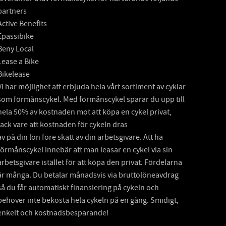
partners
Active Benefits
Epassibike
Beny Local
Lease a Bike
Bikelease
Vi har möjlighet att erbjuda hela vårt sortiment av cyklar
som förmånscykel. Med förmånscykel sparar du upp till
hela 50% av kostnaden mot att köpa en cykel privat,
tack vare att kostnaden för cykeln dras
av på din lön före skatt av din arbetsgivare. Att ha
förmånscykel innebär att man leasar en cykel via sin
arbetsgivare istället för att köpa den privat. Fördelarna
är många. Du betalar månadsvis via bruttolöneavdrag
så du får automatiskt finansiering på cykeln och
behöver inte bekosta hela cykeln på en gång. Smidigt,
enkelt och kostnadsbesparande!