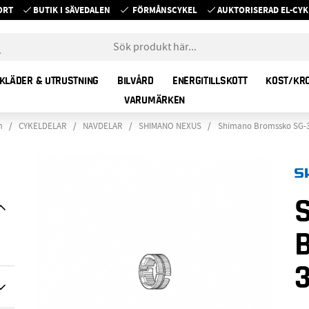
ORT
BUTIK I SÄVEDALEN
FÖRMÅNSCYKEL
AUKTORISERAD EL-C
KLÄDER & UTRUSTNING
BILVÅRD
ENERGITILLSKOTT
KOST/KR
VARUMÄRKEN
m
CYKELDELAR
NAVDELAR
SHIMANO NEXUS
Shimano Bromssko SG-