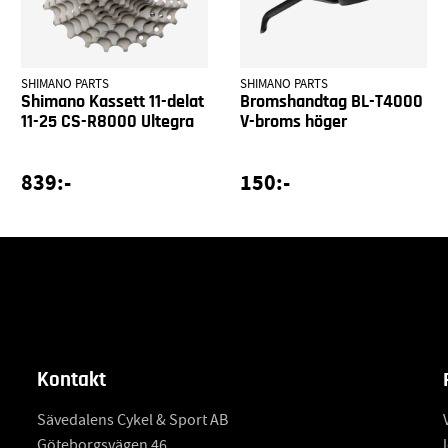
SHIMANO PARTS
SHIMANO PARTS
Shimano Kassett 11-delat
Bromshandtag BL-T4000
11-25 CS-R8000 Ultegra
V-broms höger
839:-
150:-
Kontakt
Sävedalens Cykel & Sport AB
Göteborgsvägen 46