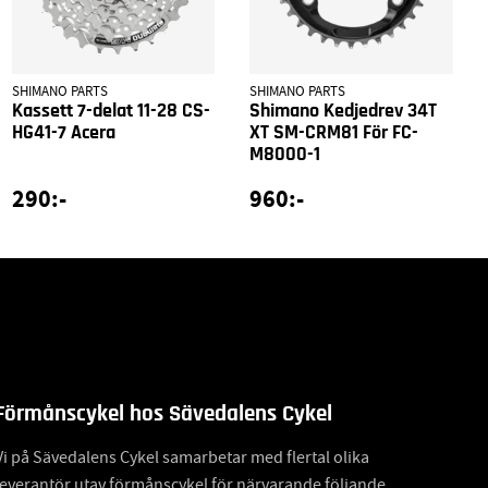
SHIMANO PARTS
SHIMANO PARTS
Kassett 7-delat 11-28 CS-
Shimano Kedjedrev 34T
HG41-7 Acera
XT SM-CRM81 För FC-
M8000-1
290:-
960:-
Förmånscykel hos Sävedalens Cykel
Vi på Sävedalens Cykel samarbetar med flertal olika
leverantör utav förmånscykel för närvarande följande