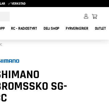
YKLAR
VERKSTAD
OPP
RC - RADIOSTYRT
DELI SHOP
FYRVERKERIER
OUTLET
3C
SHIMANO
BROMSSKO SG-
3C