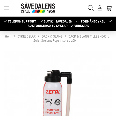
TELEFONSUPPORT
BUTIK I SÄVEDALEN
FÖRMÅNSCYKEL
AUKTORISERAD EL-CYKLAR
VERKSTAD
Hem
CYKELDELAR
DÄCK & SLANG
DÄCK & SLANG TILLBEHÖR
Zefal Sealant Repair spray 100ml