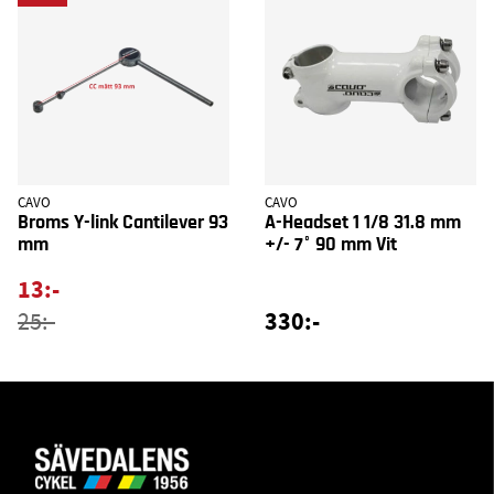
CAVO
CAVO
Broms Y-link Cantilever 93
A-Headset 1 1/8 31.8 mm
mm
+/- 7° 90 mm Vit
13:-
330:-
25:-