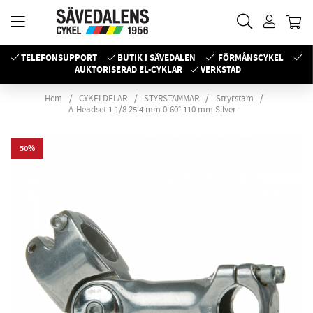
TELEFONSUPPORT
BUTIK I SÄVEDALEN
FÖRMÅNSCYKEL
AUKTORISERAD EL-CYKLAR
VERKSTAD
Hem
CYKELDELAR
STYRSTAMMAR
Stryrstam
A-Headset 1 1/8 25.4 mm 0-60° 110 mm Silver
50