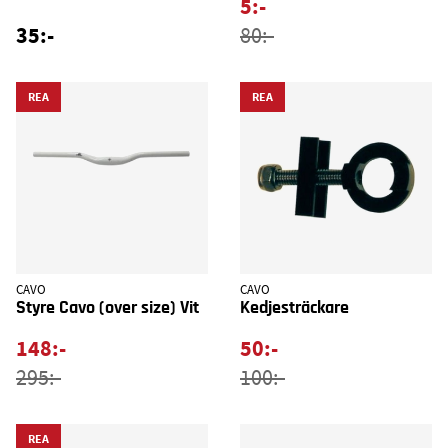
5:-
35:-
80:-
REA
REA
CAVO
CAVO
Styre Cavo (over size) Vit
Kedjesträckare
148:-
50:-
295:-
100:-
REA