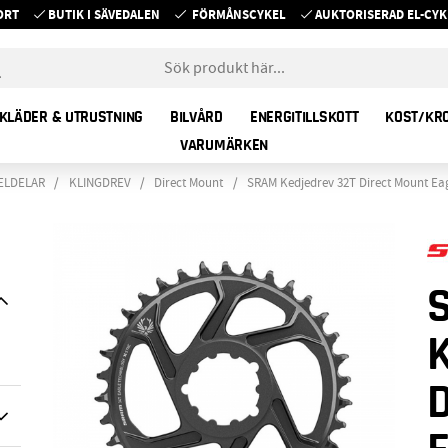
ORT
BUTIK I SÄVEDALEN
FÖRMÅNSCYKEL
AUKTORISERAD EL-C
KLÄDER & UTRUSTNING
BILVÅRD
ENERGITILLSKOTT
KOST/KR
VARUMÄRKEN
ELDELAR
KLINGDREV
Direct Mount
SRAM Kedjedrev 32T Direct Mount Eag