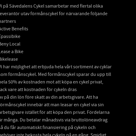
Vi på Sävedalens Cykel samarbetar med flertal olika
leverantör utav förmånscykel för närvarande följande
partners
Active Benefits
Epassibike
Beny Local
Lease a Bike
Bikelease
Vi har möjlighet att erbjuda hela vårt sortiment av cyklar
som förmånscykel. Med förmånscykel sparar du upp till
hela 50% av kostnaden mot att köpa en cykel privat,
tack vare att kostnaden för cykeln dras
av på din lön före skatt av din arbetsgivare. Att ha
förmånscykel innebär att man leasar en cykel via sin
arbetsgivare istället för att köpa den privat. Fördelarna
är många. Du betalar månadsvis via bruttolöneavdrag
så du får automatiskt finansiering på cykeln och
behöver inte bekosta hela cykeln på en gång. Smidigt,