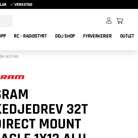
YKLAR
VERKSTAD
OPP
RC - RADIOSTYRT
DELI SHOP
FYRVERKERIER
OUTLET
le 1x12 Alu
SRAM
KEDJEDREV 32T
DIRECT MOUNT