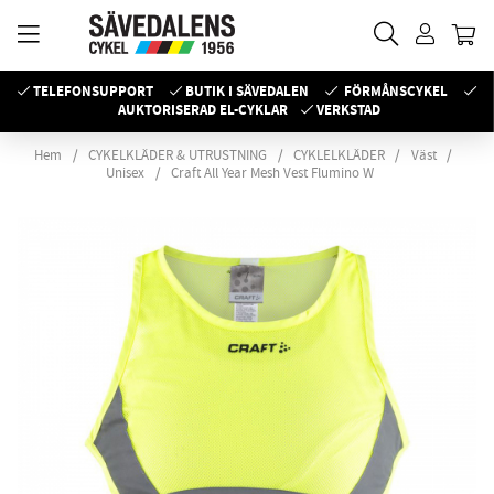
TELEFONSUPPORT
BUTIK I SÄVEDALEN
FÖRMÅNSCYKEL
AUKTORISERAD EL-CYKLAR
VERKSTAD
Hem
CYKELKLÄDER & UTRUSTNING
CYKLELKLÄDER
Väst
Unisex
Craft All Year Mesh Vest Flumino W