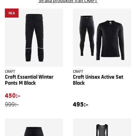
Se alla produkter från CRAFT
REA
CRAFT
CRAFT
Craft Essential Winter
Craft Unisex Active Set
Pants M Black
Black
450:-
495:-
999:-