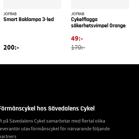
JOFRAB
JOFRAB
Smart Baklampa 3-led
Cykelflagga
säkerhetsvimpel Orange
49:-
200:-
170:-
Förmånscykel hos Sävedalens Cykel
Vi på Sävedalens Cykel samarbetar med flertal olika
leverantör utav förmånscykel för närvarande följande
partners