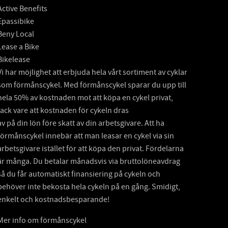
Active Benefits
Epassibike
Beny Local
Lease a Bike
Bikelease
Vi har möjlighet att erbjuda hela vårt sortiment av cyklar
som förmånscykel. Med förmånscykel sparar du upp till
hela 50% av kostnaden mot att köpa en cykel privat,
tack vare att kostnaden för cykeln dras
av på din lön före skatt av din arbetsgivare. Att ha
förmånscykel innebär att man leasar en cykel via sin
arbetsgivare istället för att köpa den privat. Fördelarna
är många. Du betalar månadsvis via bruttolöneavdrag
så du får automatiskt finansiering på cykeln och
behöver inte bekosta hela cykeln på en gång. Smidigt,
enkelt och kostnadsbesparande!
Mer info om förmånscykel