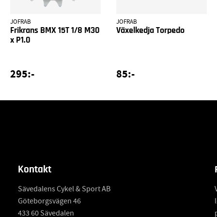
JOFRAB
JOFRAB
Frikrans BMX 15T 1/8 M30
Växelkedja Torpedo
x P1.0
295:-
85:-
Kontakt
Sävedalens Cykel & Sport AB
Göteborgsvägen 46
433 60 Sävedalen