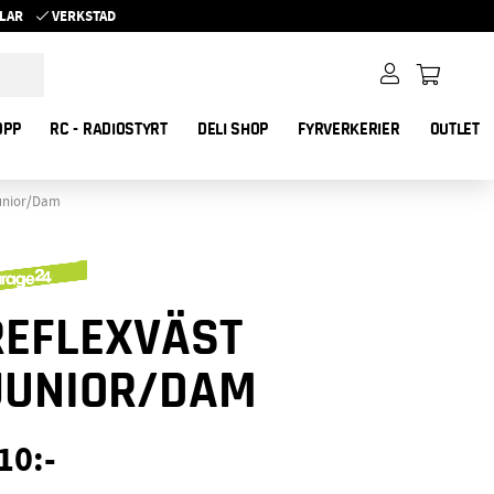
YKLAR
VERKSTAD
OPP
RC - RADIOSTYRT
DELI SHOP
FYRVERKERIER
OUTLET
Junior/Dam
REFLEXVÄST
JUNIOR/DAM
10
:-