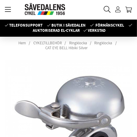
TELEFONSUPPORT
BUTIK I SÄVEDALEN
FÖRMÅNSCYKEL
AUKTORISERAD EL-CYKLAR
VERKSTAD
Hem
CYKELTILLBEHÖR
Ringklocka
Ringklocka
CAT EYE BELL Hibiki Silver