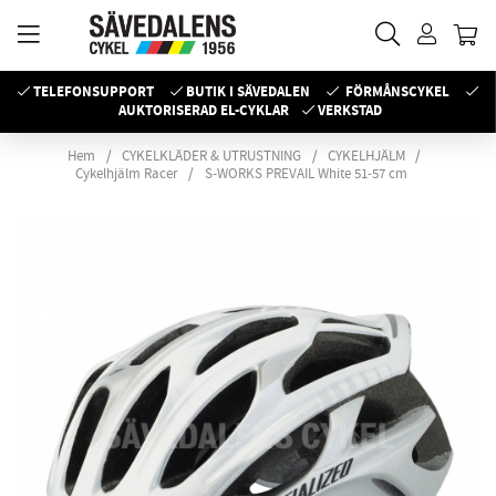
TELEFONSUPPORT
BUTIK I SÄVEDALEN
FÖRMÅNSCYKEL
AUKTORISERAD EL-CYKLAR
VERKSTAD
Hem
CYKELKLÄDER & UTRUSTNING
CYKELHJÄLM
Cykelhjälm Racer
S-WORKS PREVAIL White 51-57 cm