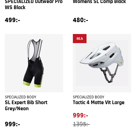
SPECIALIZED Outwear Pro
Womens SL Comp Black
WS Black
499:-
480:-
REA
SPECIALIZED BODY
SPECIALIZED BODY
SL Expert Bib Short
Tactic 4 Matte Vit Large
Grey/Neon
999:-
999:-
1395:-