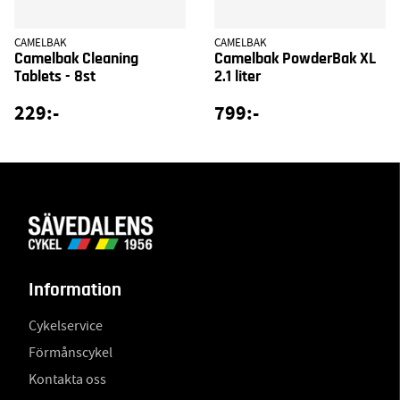
CAMELBAK
CAMELBAK
Camelbak Cleaning
Camelbak PowderBak XL
Tablets - 8st
2.1 liter
229:-
799:-
Information
Cykelservice
Förmånscykel
Kontakta oss