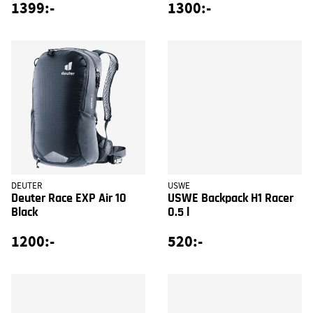
1399:-
1300:-
DEUTER
USWE
Deuter Race EXP Air 10
USWE Backpack H1 Racer
Black
0.5 l
1200:-
520:-