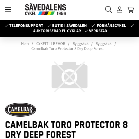
TELEFONSUPPORT
BUTIK I SÄVEDALEN
FÖRMÅNSCYKEL
AUKTORISERAD EL-CYKLAR
VERKSTAD
Hem
CYKELTILLBEHÖR
Ryggsäck
Ryggsäck
Camelbak Toro Protector 8 Dry Deep Forest
CAMELBAK TORO PROTECTOR 8
DRY DEEP FOREST