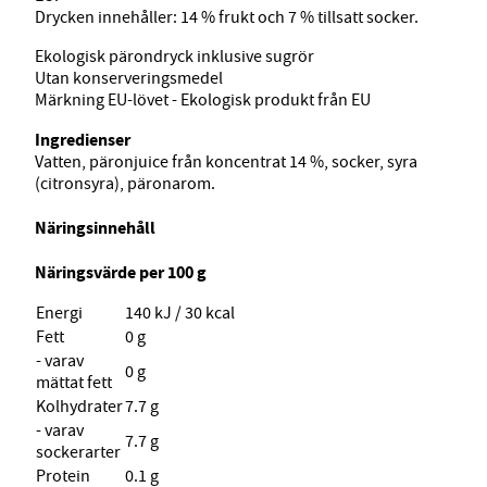
Drycken innehåller: 14 % frukt och 7 % tillsatt socker.
Ekologisk pärondryck inklusive sugrör
Utan konserveringsmedel
Märkning EU-lövet - Ekologisk produkt från EU
Ingredienser
Vatten, päronjuice från koncentrat 14 %, socker, syra
(citronsyra), päronarom.
Näringsinnehåll
Näringsvärde per 100 g
Energi
140 kJ / 30 kcal
Fett
0 g
- varav
0 g
mättat fett
Kolhydrater
7.7 g
- varav
7.7 g
sockerarter
Protein
0.1 g