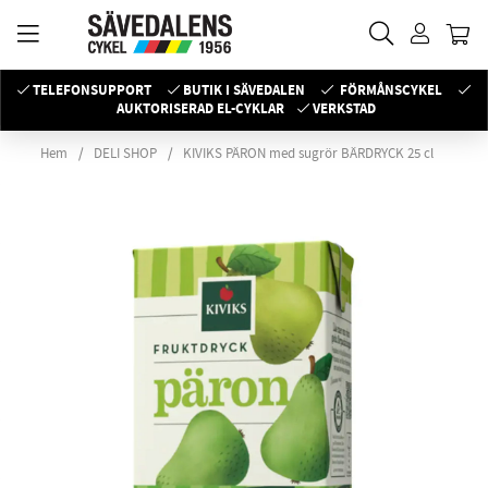
TELEFONSUPPORT
BUTIK I SÄVEDALEN
FÖRMÅNSCYKEL
AUKTORISERAD EL-CYKLAR
VERKSTAD
Hem
DELI SHOP
KIVIKS PÄRON med sugrör BÄRDRYCK 25 cl