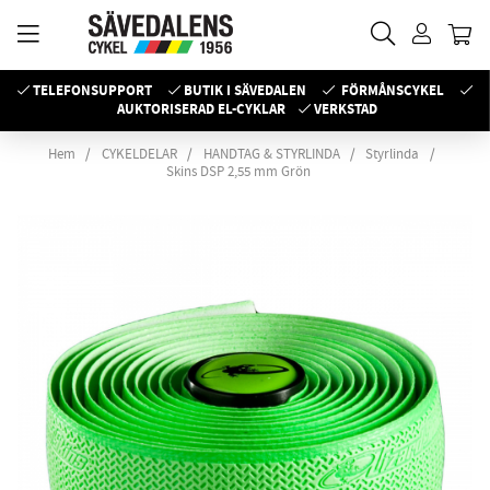
TELEFONSUPPORT
BUTIK I SÄVEDALEN
FÖRMÅNSCYKEL
AUKTORISERAD EL-CYKLAR
VERKSTAD
Hem
CYKELDELAR
HANDTAG & STYRLINDA
Styrlinda
Skins DSP 2,55 mm Grön