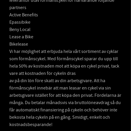
leverantör utav förmånscykel för närvarande följande
partners
Active Benefits
Epassibike
Beny Local
Lease a Bike
Bikelease
Vi har möjlighet att erbjuda hela vårt sortiment av cyklar
som förmånscykel. Med förmånscykel sparar du upp till
hela 50% av kostnaden mot att köpa en cykel privat, tack
vare att kostnaden för cykeln dras
av på din lön före skatt av din arbetsgivare. Att ha
förmånscykel innebär att man leasar en cykel via sin
arbetsgivare istället för att köpa den privat. Fördelarna är
många. Du betalar månadsvis via bruttolöneavdrag så du
får automatiskt finansiering på cykeln och behöver inte
bekosta hela cykeln på en gång. Smidigt, enkelt och
kostnadsbesparande!