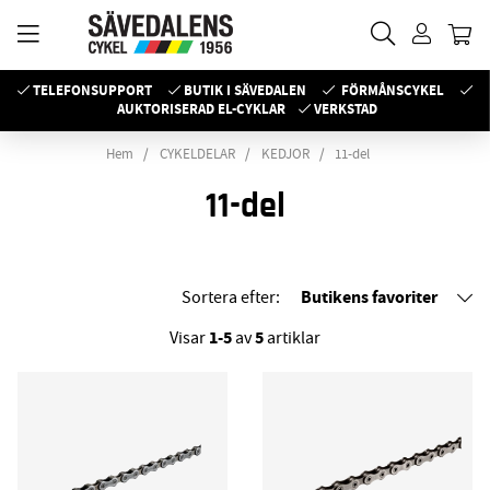
TELEFONSUPPORT
BUTIK I SÄVEDALEN
FÖRMÅNSCYKEL
AUKTORISERAD EL-CYKLAR
VERKSTAD
Hem
CYKELDELAR
KEDJOR
11-del
11-del
Butikens favoriter
Sortera efter:
1-5
5
Visar
av
artiklar