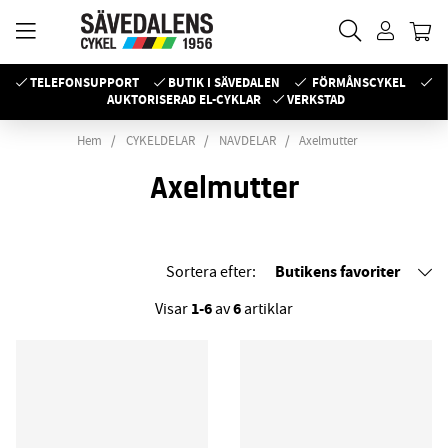
TELEFONSUPPORT
BUTIK I SÄVEDALEN
FÖRMÅNSCYKEL
AUKTORISERAD EL-CYKLAR
VERKSTAD
Hem
CYKELDELAR
NAVDELAR
Axelmutter
Axelmutter
Butikens favoriter
Sortera efter:
1-6
6
Visar
av
artiklar