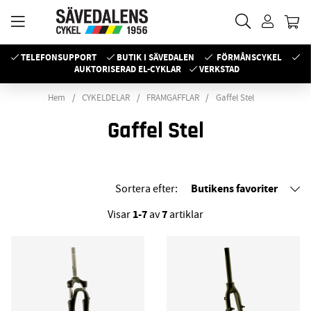
TELEFONSUPPORT
BUTIK I SÄVEDALEN
FÖRMÅNSCYKEL
AUKTORISERAD EL-CYKLAR
VERKSTAD
Hem
CYKELDELAR
FRAMGAFFLAR
Gaffel Stel
Gaffel Stel
Butikens favoriter
Sortera efter:
1-7
7
Visar
av
artiklar