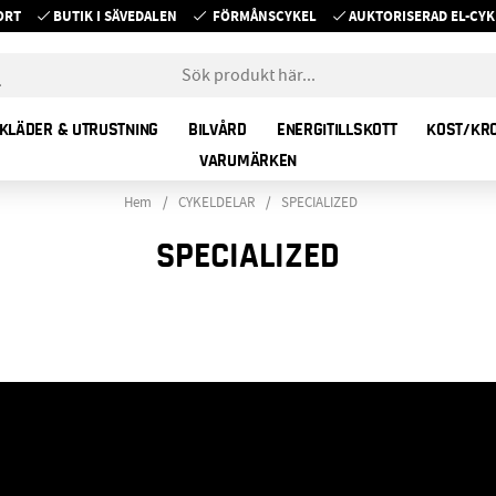
ORT
BUTIK I SÄVEDALEN
FÖRMÅNSCYKEL
AUKTORISERAD EL-C
KLÄDER & UTRUSTNING
BILVÅRD
ENERGITILLSKOTT
KOST/KR
VARUMÄRKEN
Hem
CYKELDELAR
SPECIALIZED
SPECIALIZED