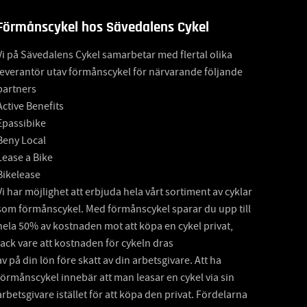
Förmånscykel hos Sävedalens Cykel
Vi på Sävedalens Cykel samarbetar med flertal olika
leverantör utav förmånscykel för närvarande följande
partners
Active Benefits
Epassibike
Beny Local
Lease a Bike
Bikelease
Vi har möjlighet att erbjuda hela vårt sortiment av cyklar
som förmånscykel. Med förmånscykel sparar du upp till
hela 50% av kostnaden mot att köpa en cykel privat,
tack vare att kostnaden för cykeln dras
av på din lön före skatt av din arbetsgivare. Att ha
förmånscykel innebär att man leasar en cykel via sin
arbetsgivare istället för att köpa den privat. Fördelarna