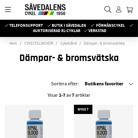
TELEFONSUPPORT
BUTIK I SÄVEDALEN
FÖRMÅNSCYKEL
AUKTORISERAD EL-CYKLAR
VERKSTAD
Hem
CYKELTILLBEHÖR
Cykelvård
Dämpar- & bromsvätska
Dämpar- & bromsvätska
Butikens favoriter
Sortera efter:
1-7
7
Visar
av
artiklar
NYHET