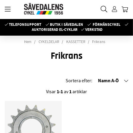
TELEFONSUPPORT
BUTIK I SÄVEDALEN
FÖRMÅNSCYKEL
AUKTORISERAD EL-CYKLAR
VERKSTAD
Hem
CYKELDELAR
KASSETTER
Frikrans
Frikrans
Namn A-Ö
Sortera efter:
1-1
1
Visar
av
artiklar