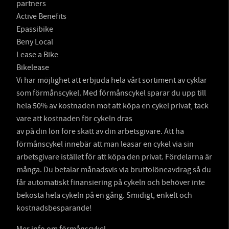
partners
Active Benefits
Epassibike
Beny Local
Lease a Bike
Bikelease
Vi har möjlighet att erbjuda hela vårt sortiment av cyklar
som förmånscykel. Med förmånscykel sparar du upp till
hela 50% av kostnaden mot att köpa en cykel privat, tack
vare att kostnaden för cykeln dras
av på din lön före skatt av din arbetsgivare. Att ha
förmånscykel innebär att man leasar en cykel via sin
arbetsgivare istället för att köpa den privat. Fördelarna är
många. Du betalar månadsvis via bruttolöneavdrag så du
får automatiskt finansiering på cykeln och behöver inte
bekosta hela cykeln på en gång. Smidigt, enkelt och
kostnadsbesparande!
Mer info om förmånscykel