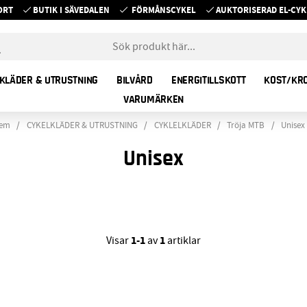
ORT
BUTIK I SÄVEDALEN
FÖRMÅNSCYKEL
AUKTORISERAD EL-C
KLÄDER & UTRUSTNING
BILVÅRD
ENERGITILLSKOTT
KOST/KR
VARUMÄRKEN
em
CYKELKLÄDER & UTRUSTNING
CYKLELKLÄDER
Tröja MTB
Unisex
Unisex
1-1
1
Visar
av
artiklar