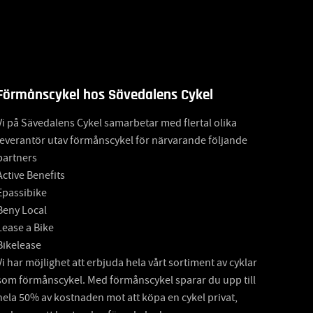
Förmånscykel hos Sävedalens Cykel
Vi på Sävedalens Cykel samarbetar med flertal olika
leverantör utav förmånscykel för närvarande följande
partners
Active Benefits
Epassibike
Beny Local
Lease a Bike
Bikelease
Vi har möjlighet att erbjuda hela vårt sortiment av cyklar
som förmånscykel. Med förmånscykel sparar du upp till
hela 50% av kostnaden mot att köpa en cykel privat,