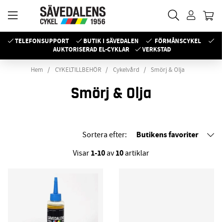
TELEFONSUPPORT
BUTIK I SÄVEDALEN
FÖRMÅNSCYKEL
AUKTORISERAD EL-CYKLAR
VERKSTAD
Hem
CYKELTILLBEHÖR
Cykelvård
Smörj & Olja
Smörj & Olja
Butikens favoriter
Sortera efter:
1-10
10
Visar
av
artiklar