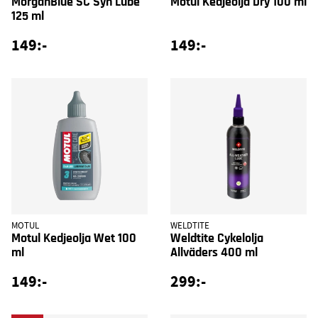
MorganBlue SC Syn Lube
Motul Kedjeolja Dry 100 ml
125 ml
149:-
149:-
MOTUL
WELDTITE
Motul Kedjeolja Wet 100
Weldtite Cykelolja
ml
Allväders 400 ml
149:-
299:-