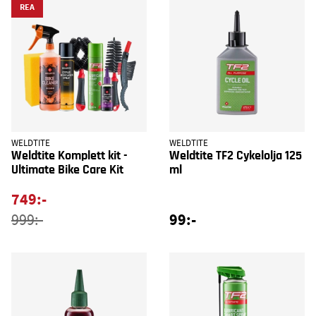
REA
WELDTITE
WELDTITE
Weldtite Komplett kit -
Weldtite TF2 Cykelolja 125
Ultimate Bike Care Kit
ml
749:-
99:-
999:-