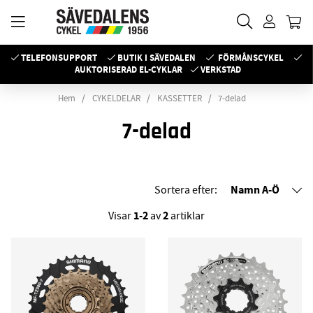
TELEFONSUPPORT
BUTIK I SÄVEDALEN
FÖRMÅNSCYKEL
AUKTORISERAD EL-CYKLAR
VERKSTAD
Hem
CYKELDELAR
KASSETTER
7-delad
7-delad
Namn A-Ö
Sortera efter:
1-2
2
Visar
av
artiklar