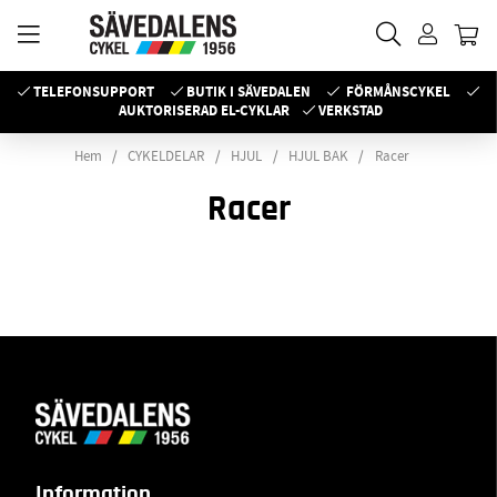
TELEFONSUPPORT
BUTIK I SÄVEDALEN
FÖRMÅNSCYKEL
AUKTORISERAD EL-CYKLAR
VERKSTAD
Hem
CYKELDELAR
HJUL
HJUL BAK
Racer
Racer
Information