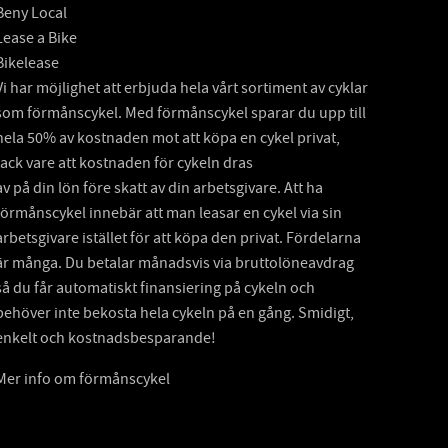
Beny Local
Lease a Bike
Bikelease
Vi har möjlighet att erbjuda hela vårt sortiment av cyklar
som förmånscykel. Med förmånscykel sparar du upp till
hela 50% av kostnaden mot att köpa en cykel privat,
tack vare att kostnaden för cykeln dras
av på din lön före skatt av din arbetsgivare. Att ha
förmånscykel innebär att man leasar en cykel via sin
arbetsgivare istället för att köpa den privat. Fördelarna
är många. Du betalar månadsvis via bruttolöneavdrag
så du får automatiskt finansiering på cykeln och
behöver inte bekosta hela cykeln på en gång. Smidigt,
enkelt och kostnadsbesparande!
Mer info om förmånscykel