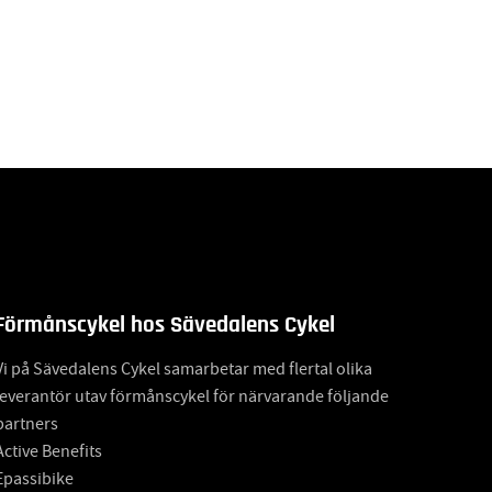
Förmånscykel hos Sävedalens Cykel
Vi på Sävedalens Cykel samarbetar med flertal olika
leverantör utav förmånscykel för närvarande följande
partners
Active Benefits
Epassibike