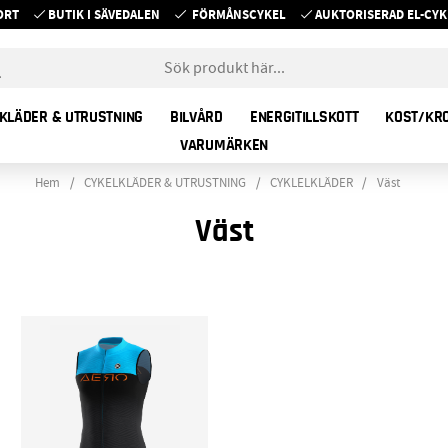
ORT
BUTIK I SÄVEDALEN
FÖRMÅNSCYKEL
AUKTORISERAD EL-C
KLÄDER & UTRUSTNING
BILVÅRD
ENERGITILLSKOTT
KOST/KR
VARUMÄRKEN
Hem
CYKELKLÄDER & UTRUSTNING
CYKLELKLÄDER
Väst
Väst