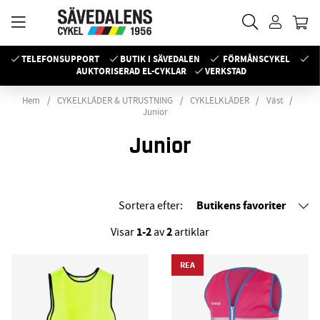
TELEFONSUPPORT
BUTIK I SÄVEDALEN
FÖRMÅNSCYKEL
AUKTORISERAD EL-CYKLAR
VERKSTAD
Hem
CYKELKLÄDER & UTRUSTNING
CYKLELKLÄDER
Väst
Junior
Junior
Butikens favoriter
Sortera efter:
1-2
2
Visar
av
artiklar
REA