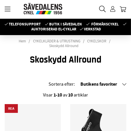
TELEFONSUPPORT
BUTIK I SÄVEDALEN
FÖRMÅNSCYKEL
AUKTORISERAD EL-CYKLAR
VERKSTAD
Hem
CYKELKLÄDER & UTRUSTNING
CYKELSKOR
Skoskydd Allround
Skoskydd Allround
Butikens favoriter
Sortera efter:
1-10
10
Visar
av
artiklar
REA