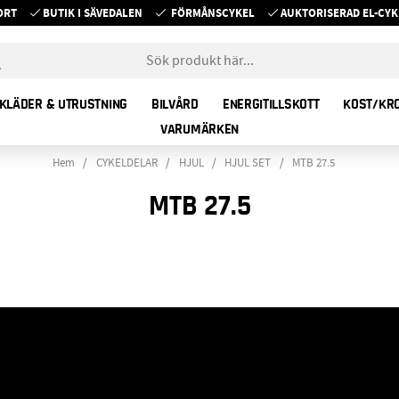
ORT
BUTIK I SÄVEDALEN
FÖRMÅNSCYKEL
AUKTORISERAD EL-C
KLÄDER & UTRUSTNING
BILVÅRD
ENERGITILLSKOTT
KOST/KR
VARUMÄRKEN
Hem
CYKELDELAR
HJUL
HJUL SET
MTB 27.5
MTB 27.5