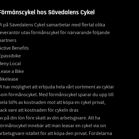
Förmånscykel hos Sävedalens Cykel
Vi på Sävedalens Cykel samarbetar med flertal olika
leverantör utav förmånscykel för närvarande följande
partners
Active Benefits
Epassibike
Beny Local
Lease a Bike
Bikelease
Vi har möjlighet att erbjuda hela vårt sortiment av cyklar
som förmånscykel. Med förmånscykel sparar du upp till
hela 50% av kostnaden mot att köpa en cykel privat,
tack vare att kostnaden för cykeln dras
av på din lön före skatt av din arbetsgivare. Att ha
förmånscykel innebär att man leasar en cykel via sin
arbetsgivare istället för att köpa den privat. Fördelarna