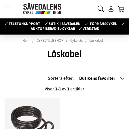
TELEFONSUPPORT
BUTIK I SÄVEDALEN
FÖRMÅNSCYKEL
AUKTORISERAD EL-CYKLAR
VERKSTAD
Hem
CYKELTILLBEHÖR
Cykellås
Låskabel
Låskabel
Butikens favoriter
Sortera efter:
1-1
1
Visar
av
artiklar