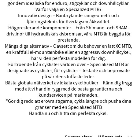
gör dem idealiska för enduro, stigcyklar och downhillcyklar.
Varför välja en Specialized MTB?
Innovativ design – Banbrytande ramgeometri och
fjädringsteknik för överlägsen åkkvalitet.
Högpresterande komponenter – Från Shimano- och SRAM-
drivlinor till hydrauliska skivbromsar, våra MTB är byggda för
prestanda.
Mångsidiga alternativ – Oavsett om du behöver en lätt XC MTB,
en kraftfull el-mountainbike eller en aggressiv downhillcykel,
har vi den perfekta modellen för dig.
Förtroende från cyklister världen över – Specialized MTB är
designade av cyklister, för cyklister – testade och beprövade
på världens tuffaste leder.
Bästa globala nätverket av lokala cykelbutiker – Känn dig trygg
med att vi har din rygg med de bästa garantierna och
kundservicen på marknaden.
"Gör dig redo att erövra stigarna, cykla längre och pusha dina
gränser med en Specialized MTB
Handla nu och hitta din perfekta cykel!