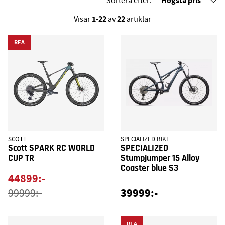
Högsta pris
Sortera efter:
1-22
22
Visar
av
artiklar
REA
SCOTT
SPECIALIZED BIKE
Scott SPARK RC WORLD
SPECIALIZED
CUP TR
Stumpjumper 15 Alloy
Coaster blue S3
44899:-
39999:-
99999:-
REA