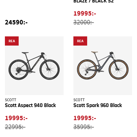
BLAZE / BLACK S2
19995:-
24590:-
32000:-
REA
REA
SCOTT
SCOTT
Scott Aspect 940 Black
Scott Spark 960 Black
19995:-
19995:-
22995:-
35995:-