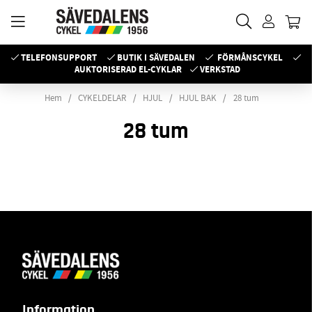
TELEFONSUPPORT
BUTIK I SÄVEDALEN
FÖRMÅNSCYKEL
AUKTORISERAD EL-CYKLAR
VERKSTAD
Hem
CYKELDELAR
HJUL
HJUL BAK
28 tum
28 tum
Information