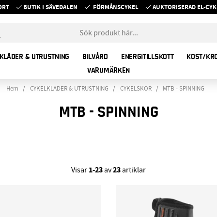
ORT
BUTIK I SÄVEDALEN
FÖRMÅNSCYKEL
AUKTORISERAD EL-C
KLÄDER & UTRUSTNING
BILVÅRD
ENERGITILLSKOTT
KOST/KR
VARUMÄRKEN
Hem
CYKELKLÄDER & UTRUSTNING
CYKELSKOR
MTB - SPINNING
MTB - SPINNING
1-23
23
Visar
av
artiklar