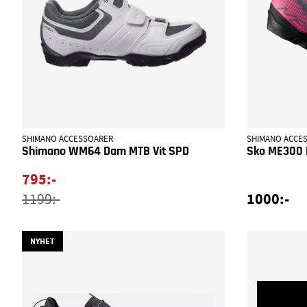
SHIMANO ACCESSOARER
SHIMANO ACCE
Shimano WM64 Dam MTB Vit SPD
Sko ME300 
795:-
1000:-
1199:-
NYHET