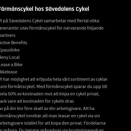
Förmånscykel hos Sävedalens Cykel
Vi på Sävedalens Cykel samarbetar med flertal olika
leverantör utav förmånscykel för närvarande följande
partners
Active Benefits
Epassibike
Beny Local
Lease a Bike
Bikelease
Vi har möjlighet att erbjuda hela vårt sortiment av cyklar
som förmånscykel. Med förmånscykel sparar du upp till
hela 50% av kostnaden mot att köpa en cykel privat,
tack vare att kostnaden för cykeln dras
av på din lön före skatt av din arbetsgivare. Att ha
förmånscykel innebär att man leasar en cykel via sin
arbetsgivare istället för att köpa den privat. Fördelarna
är många. Du betalar månadsvis via bruttolöneavdrag