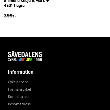
Shimano Kedja 10-vxl CN-
4601 Tiagra
399:-
Information
Cykelservice
Förmånscykel
Kontakta oss
Besöksadress