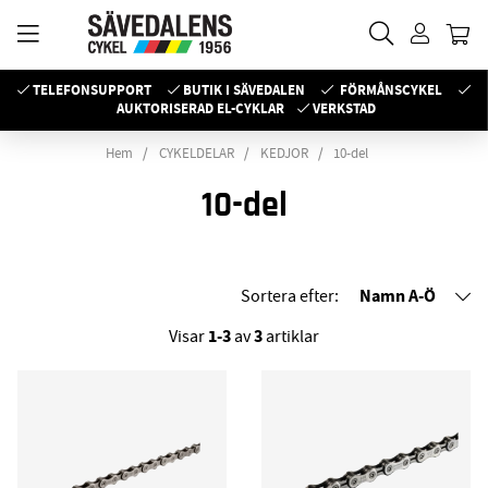
TELEFONSUPPORT
BUTIK I SÄVEDALEN
FÖRMÅNSCYKEL
AUKTORISERAD EL-CYKLAR
VERKSTAD
Hem
CYKELDELAR
KEDJOR
10-del
10-del
Namn A-Ö
Sortera efter:
1-3
3
Visar
av
artiklar