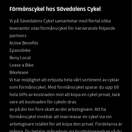
Förmånscykel hos Sävedalens Cykel
Vi på Sävedalens Cykel samarbetar med flertal olika
leverantör utav förmånscykel för närvarande följande
partners
Active Benefits
Epassibike
Beny Local
Lease a Bike
Bikelease
Vi har möjlighet att erbjuda hela vårt sortiment av cyklar
som förmånscykel. Med förmånscykel sparar du upp till
hela 50% av kostnaden mot att köpa en cykel privat, tack
vare att kostnaden för cykeln dras
av på din lön före skatt av din arbetsgivare. Att ha
förmånscykel innebär att man leasar en cykel via sin
arbetsgivare istället för att köpa den privat. Fördelarna är
många. Du betalar månadsvis via bruttolöneavdrag så du