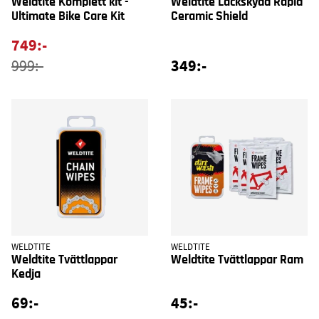
Weldtite Komplett kit -
Weldtite Lackskydd Rapid
Ultimate Bike Care Kit
Ceramic Shield
749:-
349:-
999:-
WELDTITE
WELDTITE
Weldtite Tvättlappar
Weldtite Tvättlappar Ram
Kedja
69:-
45:-