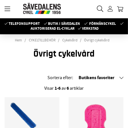
TELEFONSUPPORT
BUTIK I SÄVEDALEN
FÖRMÅNSCYKEL
AUKTORISERAD EL-CYKLAR
VERKSTAD
Hem
CYKELTILLBEHÖR
Cykelvård
Övrigt cykelvård
Övrigt cykelvård
Butikens favoriter
Sortera efter:
1-6
6
Visar
av
artiklar