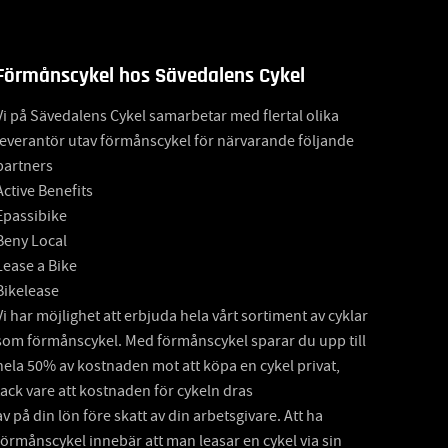
Förmånscykel hos Sävedalens Cykel
Vi på Sävedalens Cykel samarbetar med flertal olika
leverantör utav förmånscykel för närvarande följande
partners
Active Benefits
Epassibike
Beny Local
Lease a Bike
Bikelease
Vi har möjlighet att erbjuda hela vårt sortiment av cyklar
som förmånscykel. Med förmånscykel sparar du upp till
hela 50% av kostnaden mot att köpa en cykel privat,
tack vare att kostnaden för cykeln dras
av på din lön före skatt av din arbetsgivare. Att ha
förmånscykel innebär att man leasar en cykel via sin