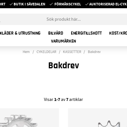
ORT
BUTIK I SÄVEDALEN
FÖRMÅNSCYKEL
AUKTORISERAD EL-C
KLÄDER & UTRUSTNING
BILVÅRD
ENERGITILLSKOTT
KOST/KR
VARUMÄRKEN
Hem
CYKELDELAR
KASSETTER
Bakdrev
Bakdrev
1-7
7
Visar
av
artiklar