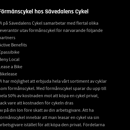
Förmånscykel hos Sävedalens Cykel
Vi på Sävedalens Cykel samarbetar med flertal olika
leverantör utav förmånscykel för närvarande följande
partners
Active Benefits
Epassibike
Beny Local
Lease a Bike
Bikelease
Vi har möjlighet att erbjuda hela vårt sortiment av cyklar
som förmånscykel. Med förmånscykel sparar du upp till
hela 50% av kostnaden mot att köpa en cykel privat,
tack vare att kostnaden för cykeln dras
av på din lön före skatt av din arbetsgivare. Att ha
förmånscykel innebär att man leasar en cykel via sin
arbetsgivare istället för att köpa den privat. Fördelarna