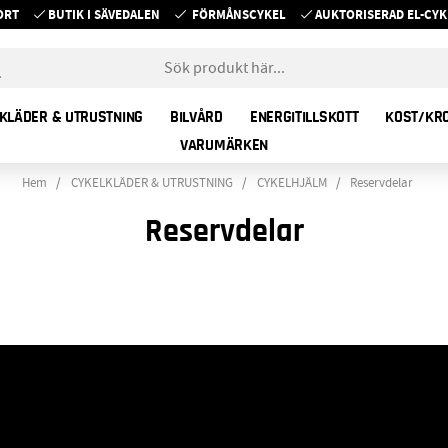
ORT
BUTIK I SÄVEDALEN
FÖRMÅNSCYKEL
AUKTORISERAD EL-C
KLÄDER & UTRUSTNING
BILVÅRD
ENERGITILLSKOTT
KOST/KR
VARUMÄRKEN
Hem
CYKELKLÄDER & UTRUSTNING
CYKELHJÄLM
Reservdelar
Reservdelar