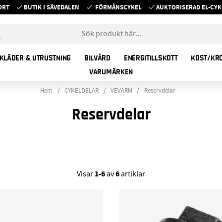
ORT
BUTIK I SÄVEDALEN
FÖRMÅNSCYKEL
AUKTORISERAD EL-C
KLÄDER & UTRUSTNING
BILVÅRD
ENERGITILLSKOTT
KOST/KR
VARUMÄRKEN
Hem
CYKELDELAR
VEVARM
Reservdelar
Reservdelar
1-6
6
Visar
av
artiklar