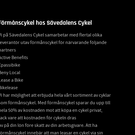
Förmånscykel hos Sävedalens Cykel
Vi på Sävedalens Cykel samarbetar med flertal olika
leverantör utav förmånscykel för närvarande följande
partners
Active Benefits
Epassibike
Beny Local
Lease a Bike
Bikelease
Vi har möjlighet att erbjuda hela vårt sortiment av cyklar
som förmånscykel. Med förmånscykel sparar du upp till
hela 50% av kostnaden mot att köpa en cykel privat,
tack vare att kostnaden för cykeln dras
av på din lön före skatt av din arbetsgivare. Att ha
förmånscykel innebär att man leasar en cykel via sin