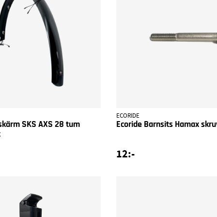
ECORIDE
kskärm SKS AXS 28 tum
Ecoride Barnsits Hamax skr
t
12:-