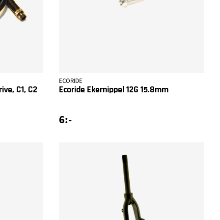
ECORIDE
ive, C1, C2
Ecoride Ekernippel 12G 15.8mm
6:-