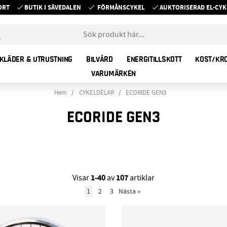
ORT
BUTIK I SÄVEDALEN
FÖRMÅNSCYKEL
AUKTORISERAD EL-C
KLÄDER & UTRUSTNING
BILVÅRD
ENERGITILLSKOTT
KOST/KR
VARUMÄRKEN
Hem
CYKELDELAR
ECORIDE GEN3
ECORIDE GEN3
1-40
107
Visar
av
artiklar
1
2
3
Nästa
»