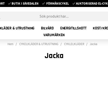
ORT
BUTIK I SÄVEDALEN
FÖRMÅNSCYKEL
AUKTORISERAD EL-C
KLÄDER & UTRUSTNING
BILVÅRD
ENERGITILLSKOTT
KOST/KR
VARUMÄRKEN
Hem
CYKELKLÄDER & UTRUSTNING
CYKLELKLÄDER
Jacka
Jacka