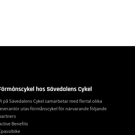
Förmånscykel hos Sävedalens Cykel
Vi på Sävedalens Cykel samarbetar med flertal olika
leverantör utav förmånscykel för närvarande följande
partners
Active Benefits
Epassibike