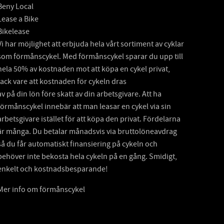
Beny Local
Lease a Bike
Bikelease
Vi har möjlighet att erbjuda hela vårt sortiment av cyklar
som förmånscykel. Med förmånscykel sparar du upp till
hela 50% av kostnaden mot att köpa en cykel privat,
tack vare att kostnaden för cykeln dras
av på din lön före skatt av din arbetsgivare. Att ha
förmånscykel innebär att man leasar en cykel via sin
arbetsgivare istället för att köpa den privat. Fördelarna
är många. Du betalar månadsvis via bruttolöneavdrag
så du får automatiskt finansiering på cykeln och
behöver inte bekosta hela cykeln på en gång. Smidigt,
enkelt och kostnadsbesparande!
Mer info om förmånscykel