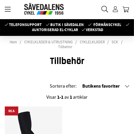
TELEFONSUPPORT
BUTIK I SÄVEDALEN
FÖRMÅNSCYKEL
AUKTORISERAD EL-CYKLAR
VERKSTAD
Hem
CYKELKLÄDER & UTRUSTNING
CYKLELKLÄDER
SCK
Tillbehör
Tillbehör
Butikens favoriter
Sortera efter:
1-1
1
Visar
av
artiklar
REA