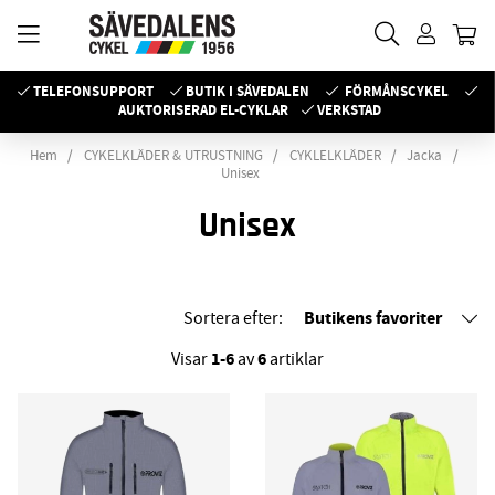
TELEFONSUPPORT
BUTIK I SÄVEDALEN
FÖRMÅNSCYKEL
AUKTORISERAD EL-CYKLAR
VERKSTAD
Hem
CYKELKLÄDER & UTRUSTNING
CYKLELKLÄDER
Jacka
Unisex
Unisex
Butikens favoriter
Sortera efter:
1-6
6
Visar
av
artiklar