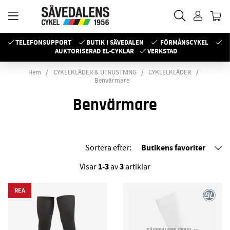
TELEFONSUPPORT
BUTIK I SÄVEDALEN
FÖRMÅNSCYKEL
AUKTORISERAD EL-CYKLAR
VERKSTAD
Hem
CYKELKLÄDER & UTRUSTNING
CYKLELKLÄDER
Benvärmare
Benvärmare
Butikens favoriter
Sortera efter:
1-3
3
Visar
av
artiklar
REA