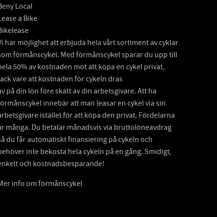
Beny Local
Lease a Bike
Bikelease
Vi har möjlighet att erbjuda hela vårt sortiment av cyklar
som förmånscykel. Med förmånscykel sparar du upp till
hela 50% av kostnaden mot att köpa en cykel privat,
tack vare att kostnaden för cykeln dras
av på din lön före skatt av din arbetsgivare. Att ha
förmånscykel innebär att man leasar en cykel via sin
arbetsgivare istället för att köpa den privat. Fördelarna
är många. Du betalar månadsvis via bruttolöneavdrag
så du får automatiskt finansiering på cykeln och
behöver inte bekosta hela cykeln på en gång. Smidigt,
enkelt och kostnadsbesparande!
Mer info om förmånscykel