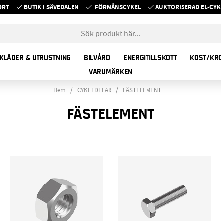
ORT
BUTIK I SÄVEDALEN
FÖRMÅNSCYKEL
AUKTORISERAD EL-C
KLÄDER & UTRUSTNING
BILVÅRD
ENERGITILLSKOTT
KOST/KR
VARUMÄRKEN
Hem
CYKELDELAR
FÄSTELEMENT
FÄSTELEMENT