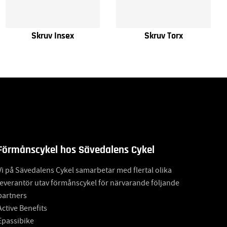
Skruv Insex
Skruv Torx
Förmånscykel hos Sävedalens Cykel
Vi på Sävedalens Cykel samarbetar med flertal olika
leverantör utav förmånscykel för närvarande följande
partners
Active Benefits
Epassibike