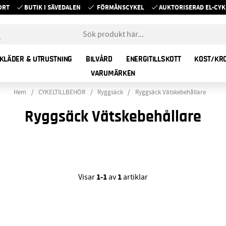
ORT
BUTIK I SÄVEDALEN
FÖRMÅNSCYKEL
AUKTORISERAD EL-C
KLÄDER & UTRUSTNING
BILVÅRD
ENERGITILLSKOTT
KOST/KR
VARUMÄRKEN
Hem
CYKELTILLBEHÖR
Ryggsäck
Ryggsäck Vätskebehållare
Ryggsäck Vätskebehållare
1-1
1
Visar
av
artiklar