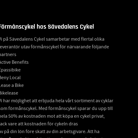
Förmånscykel hos Sävedalens Cykel
Vi på Sävedalens Cykel samarbetar med flertal olika
leverantör utav förmånscykel för närvarande följande
partners
Active Benefits
Epassibike
Beny Local
Lease a Bike
Bikelease
Vi har möjlighet att erbjuda hela vårt sortiment av cyklar
som förmånscykel. Med förmånscykel sparar du upp till
hela 50% av kostnaden mot att köpa en cykel privat,
tack vare att kostnaden för cykeln dras
av på din lön före skatt av din arbetsgivare. Att ha