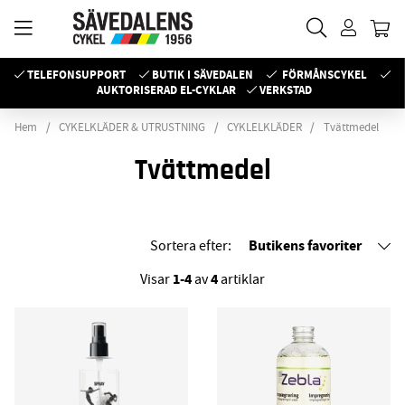
TELEFONSUPPORT
BUTIK I SÄVEDALEN
FÖRMÅNSCYKEL
AUKTORISERAD EL-CYKLAR
VERKSTAD
Hem
CYKELKLÄDER & UTRUSTNING
CYKLELKLÄDER
Tvättmedel
Tvättmedel
Butikens favoriter
Sortera efter:
1-4
4
Visar
av
artiklar