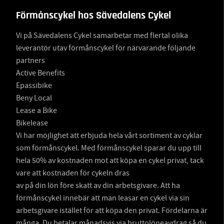
Förmånscykel hos Sävedalens Cykel
Vi på Sävedalens Cykel samarbetar med flertal olika
leverantör utav förmånscykel för närvarande följande
partners
Active Benefits
Epassibike
Beny Local
Lease a Bike
Bikelease
Vi har möjlighet att erbjuda hela vårt sortiment av cyklar
som förmånscykel. Med förmånscykel sparar du upp till
hela 50% av kostnaden mot att köpa en cykel privat, tack
vare att kostnaden för cykeln dras
av på din lön före skatt av din arbetsgivare. Att ha
förmånscykel innebär att man leasar en cykel via sin
arbetsgivare istället för att köpa den privat. Fördelarna är
många. Du betalar månadsvis via bruttolöneavdrag så du