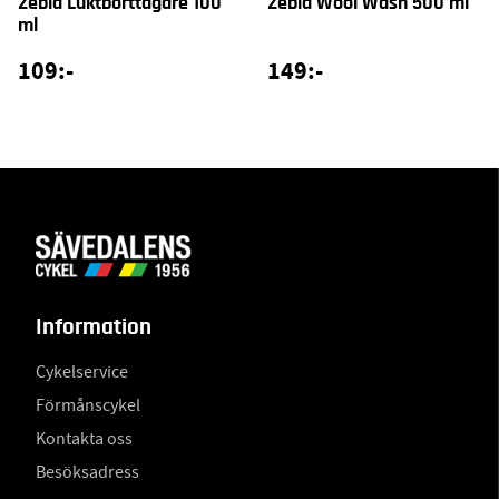
Zebla Luktborttagare 100
Zebla Wool Wash 500 ml
ml
109:-
149:-
Information
Cykelservice
Förmånscykel
Kontakta oss
Besöksadress