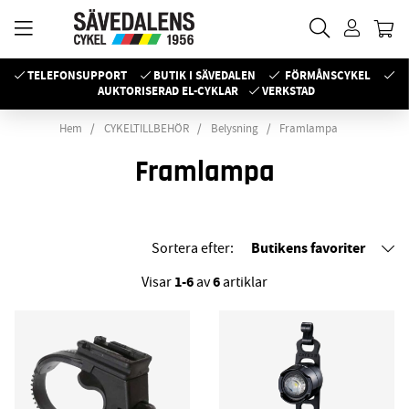
TELEFONSUPPORT
BUTIK I SÄVEDALEN
FÖRMÅNSCYKEL
AUKTORISERAD EL-CYKLAR
VERKSTAD
Hem
CYKELTILLBEHÖR
Belysning
Framlampa
Framlampa
Butikens favoriter
Sortera efter:
1-6
6
Visar
av
artiklar