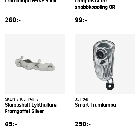
Framlampa H-IKE 5 lux
Lampfäste för
snabbkoppling QR
260:-
99:-
SKEPPSHULT PARTS
JOFRAB
Skeppshult Lykthållare
Smart Framlampa
Framgaffel Silver
65:-
250:-