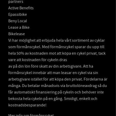
partners
Active Benefits
Epassibike
Beny Local
Lease a Bike
Bikelease
Vi har möjlighet att erbjuda hela vårt sortiment av cyklar
som förmånscykel. Med förmånscykel sparar du upp till
hela 50% av kostnaden mot att köpa en cykel privat, tack
vare att kostnaden för cykeln dras
av på din lön före skatt av din arbetsgivare. Att ha
förmånscykel innebär att man leasar en cykel via sin
arbetsgivare istället för att köpa den privat. Fördelarna är
många. Du betalar månadsvis via bruttolöneavdrag så du
får automatiskt finansiering på cykeln och behöver inte
bekosta hela cykeln på en gång. Smidigt, enkelt och
kostnadsbesparande!
Mer info om förmånscykel