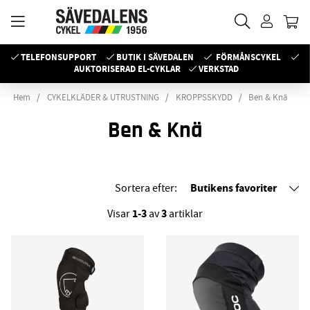
TELEFONSUPPORT
BUTIK I SÄVEDALEN
FÖRMÅNSCYKEL
AUKTORISERAD EL-CYKLAR
VERKSTAD
Hem
CYKELKLÄDER & UTRUSTNING
KROPPSSKYDD
Ben & Knä
Ben & Knä
Butikens favoriter
Sortera efter:
1-3
3
Visar
av
artiklar