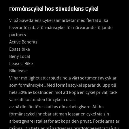
Förmånscykel hos Sävedalens Cykel
Vi på Sävedalens Cykel samarbetar med flertal olika
leverantör utav förmånscykel för närvarande följande
partners
Active Benefits
Epassibike
Beny Local
Lease a Bike
Bikelease
Vi har möjlighet att erbjuda hela vårt sortiment av cyklar
som förmånscykel. Med förmånscykel sparar du upp till
hela 50% av kostnaden mot att köpa en cykel privat, tack
vare att kostnaden för cykeln dras
av på din lön före skatt av din arbetsgivare. Att ha
förmånscykel innebär att man leasar en cykel via sin
arbetsgivare istället för att köpa den privat. Fördelarna är
många. Du betalar månadsvis via bruttolöneavdrag så du