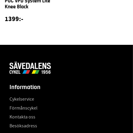
POC VPD System Lite
Knee Black
1399:-
Information
Cykelservice
Förmånscykel
Kontakta oss
Besöksadress