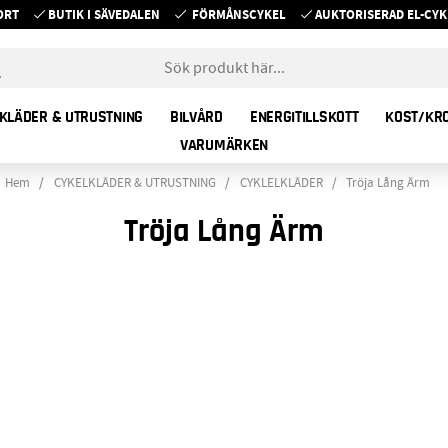
ORT
BUTIK I SÄVEDALEN
FÖRMÅNSCYKEL
AUKTORISERAD EL-C
KLÄDER & UTRUSTNING
BILVÅRD
ENERGITILLSKOTT
KOST/KR
VARUMÄRKEN
Hem
CYKELKLÄDER & UTRUSTNING
CYKLELKLÄDER
Tröja Lång Ärm
Tröja Lång Ärm