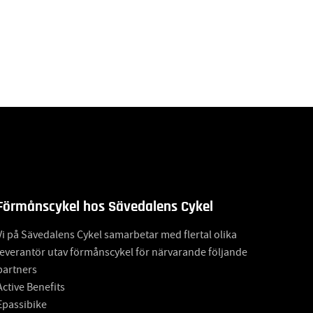
Förmånscykel hos Sävedalens Cykel
Vi på Sävedalens Cykel samarbetar med flertal olika
leverantör utav förmånscykel för närvarande följande
partners
Active Benefits
Epassibike