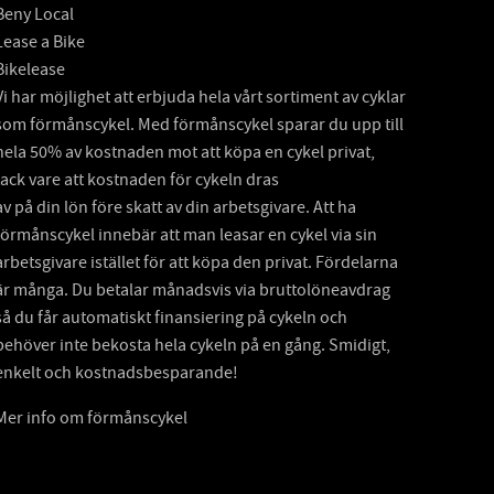
Beny Local
Lease a Bike
Bikelease
Vi har möjlighet att erbjuda hela vårt sortiment av cyklar
som förmånscykel. Med förmånscykel sparar du upp till
hela 50% av kostnaden mot att köpa en cykel privat,
tack vare att kostnaden för cykeln dras
av på din lön före skatt av din arbetsgivare. Att ha
förmånscykel innebär att man leasar en cykel via sin
arbetsgivare istället för att köpa den privat. Fördelarna
är många. Du betalar månadsvis via bruttolöneavdrag
så du får automatiskt finansiering på cykeln och
behöver inte bekosta hela cykeln på en gång. Smidigt,
enkelt och kostnadsbesparande!
Mer info om förmånscykel