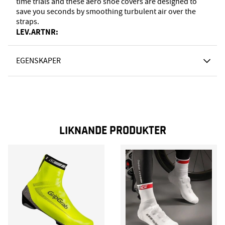
time trials and these aero shoe covers are designed to
save you seconds by smoothing turbulent air over the
straps.
LEV.ARTNR:
EGENSKAPER
LIKNANDE PRODUKTER