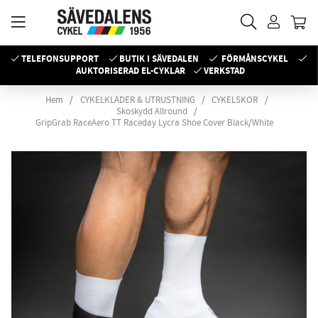
TELEFONSUPPORT
BUTIK I SÄVEDALEN
FÖRMÅNSCYKEL
AUKTORISERAD EL-CYKLAR
VERKSTAD
Hem
CYKELKLÄDER & UTRUSTNING
CYKELSKOR
Skoskydd Allround
GripGrab RaceAero TT Raceday Lycra Shoe Cover Black/White