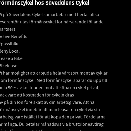
Förmånscykel hos Sävedalens Cykel
Vi på Sävedalens Cykel samarbetar med flertal olika
leverantör utav förmånscykel för närvarande följande
partners
Active Benefits
Epassibike
Beny Local
Lease a Bike
Bikelease
Vi har möjlighet att erbjuda hela vårt sortiment av cyklar
som förmånscykel. Med förmånscykel sparar du upp till
hela 50% av kostnaden mot att köpa en cykel privat,
tack vare att kostnaden för cykeln dras
av på din lön före skatt av din arbetsgivare. Att ha
förmånscykel innebär att man leasar en cykel via sin
arbetsgivare istället för att köpa den privat. Fördelarna
är många. Du betalar månadsvis via bruttolöneavdrag