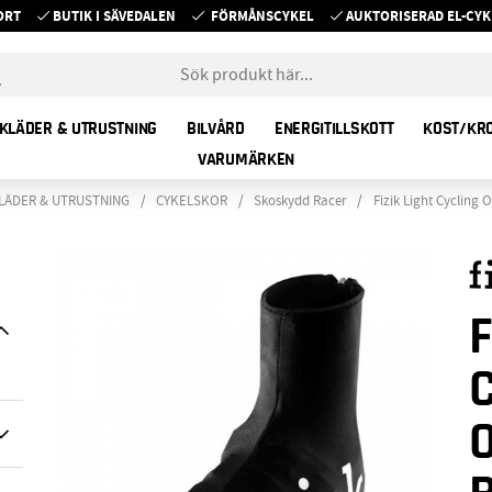
ORT
BUTIK I SÄVEDALEN
FÖRMÅNSCYKEL
AUKTORISERAD EL-C
KLÄDER & UTRUSTNING
BILVÅRD
ENERGITILLSKOTT
KOST/KR
VARUMÄRKEN
LÄDER & UTRUSTNING
CYKELSKOR
Skoskydd Racer
Fizik Light Cycling 
F