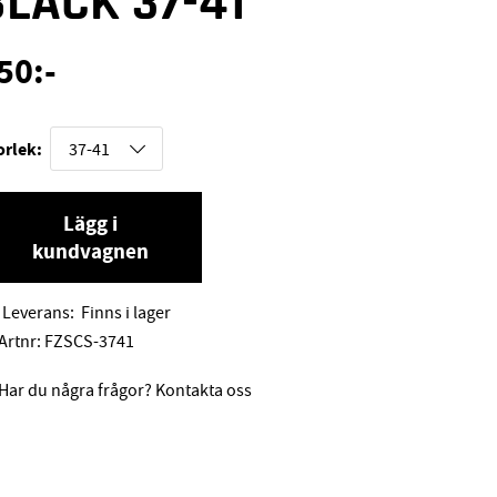
BLACK 37-41
50
:-
orlek:
Lägg i
kundvagnen
Leverans:
Finns i lager
Artnr:
FZSCS-3741
Har du några frågor? Kontakta oss