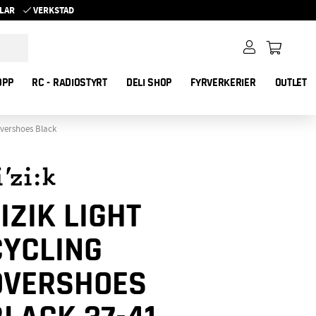
YKLAR
VERKSTAD
OPP
RC - RADIOSTYRT
DELI SHOP
FYRVERKERIER
OUTLET
Overshoes Black
IZIK LIGHT
CYCLING
OVERSHOES