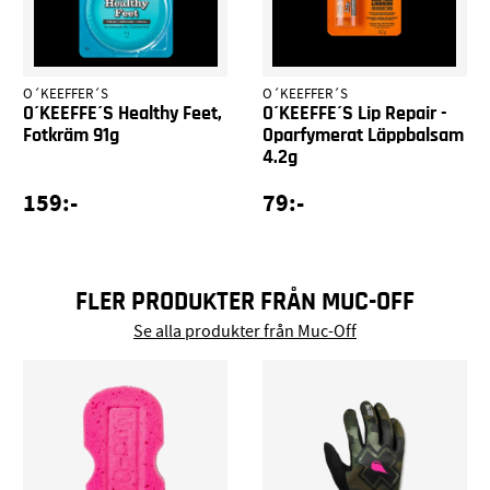
O´KEEFFER´S
O´KEEFFER´S
O´KEEFFE´S Healthy Feet,
O´KEEFFE´S Lip Repair -
Fotkräm 91g
Oparfymerat Läppbalsam
4.2g
159:-
79:-
FLER PRODUKTER FRÅN MUC-OFF
Se alla produkter från Muc-Off