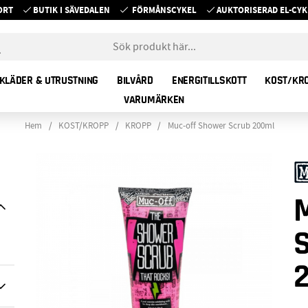
ORT
BUTIK I SÄVEDALEN
FÖRMÅNSCYKEL
AUKTORISERAD EL-C
KLÄDER & UTRUSTNING
BILVÅRD
ENERGITILLSKOTT
KOST/KR
VARUMÄRKEN
Hem
KOST/KROPP
KROPP
Muc-off Shower Scrub 200ml