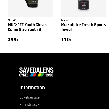
Muc-Off
Muc-Off
MUC-OFF Youth Gloves
Muc-off Ice Fresch Sports
Camo Size Youth S
Towel
399:-
110:-
Information
Cykelservice
Förmånscykel