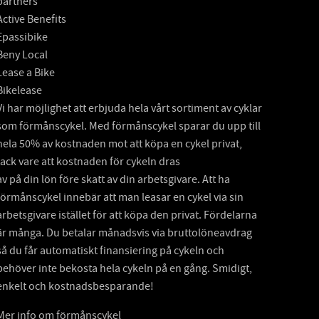
partners
Active Benefits
Epassibike
Beny Local
Lease a Bike
Bikelease
Vi har möjlighet att erbjuda hela vårt sortiment av cyklar
som förmånscykel. Med förmånscykel sparar du upp till
hela 50% av kostnaden mot att köpa en cykel privat,
tack vare att kostnaden för cykeln dras
av på din lön före skatt av din arbetsgivare. Att ha
förmånscykel innebär att man leasar en cykel via sin
arbetsgivare istället för att köpa den privat. Fördelarna
är många. Du betalar månadsvis via bruttolöneavdrag
så du får automatiskt finansiering på cykeln och
behöver inte bekosta hela cykeln på en gång. Smidigt,
enkelt och kostnadsbesparande!
Mer info om förmånscykel