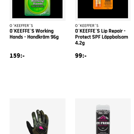
O´KEEFFER´S
O´KEEFFER´S
O´KEEFFE´S Working
O´KEEFFE´S Lip Repair -
Hands - Handkräm 96g
Protect SPF Läppbalsam
4.2g
159:-
99:-