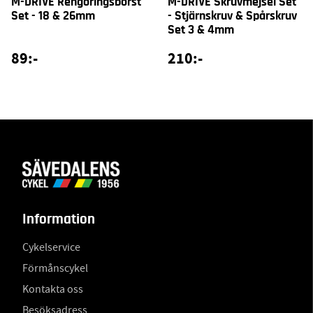
M-DRIVE Rengöringsborst
M-DRIVE Skruvmejsel Set
Set - 18 & 26mm
- Stjärnskruv & Spårskruv
Set 3 & 4mm
89:-
210:-
Information
Cykelservice
Förmånscykel
Kontakta oss
Besöksadress